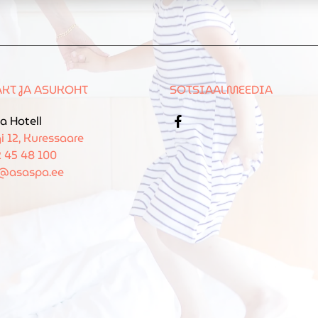
KT JA ASUKOHT
SOTSIAALMEEDIA
a Hotell
i 12, Kuressaare
 45 48 100
o@asaspa.ee