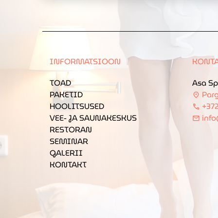
INFORMATSIOON
KONTA
TOAD
Asa Sp
PAKETID
Parg
location_on
HOOLITSUSED
+372
call
VEE- JA SAUNAKESKUS
inf
mail
RESTORAN
SEMINAR
GALERII
KONTAKT