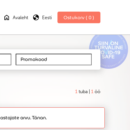
home
globe
Ostukorv ( 0 )
Avaleht
Eesti
1
tuba |
1
öö
astajate arvu. Tänan.