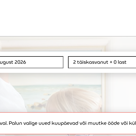
daval. Palun valige uued kuupäevad või muutke ööde või kül